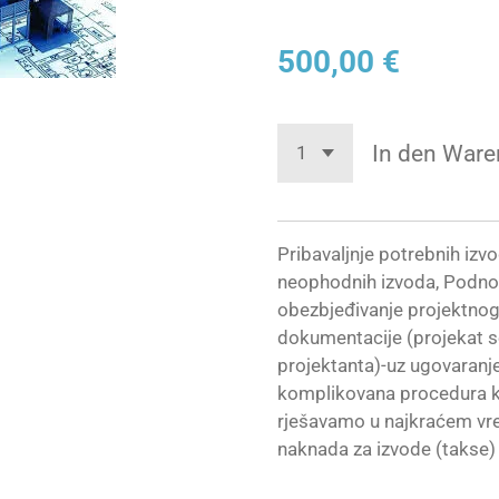
500,00 €
In den Ware
Pribavaljnje potrebnih izvo
neophodnih izvoda, Podnoš
obezbjeđivanje projektnog 
dokumentacije (projekat s
projektanta)-uz ugovaranj
komplikovana procedura k
rješavamo u najkraćem vr
naknada za izvode (takse) 