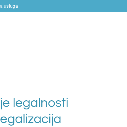
a usluga
je legalnosti
legalizacija