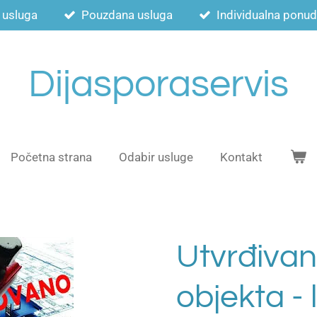
 usluga
Pouzdana usluga
Individualna ponud
Dijasporaservis
Početna strana
Odabir usluge
Kontakt
Utvrđivan
objekta - 