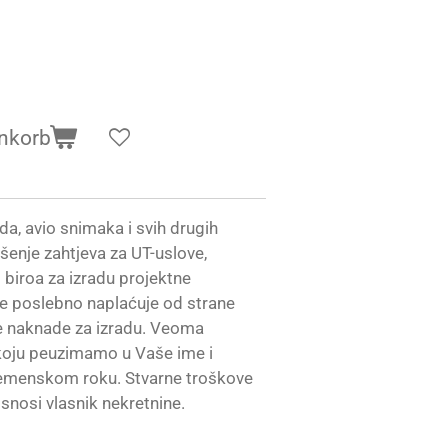
nkorb
da, avio snimaka i svih drugih
enje zahtjeva za UT-uslove,
biroa za izradu projektne
e poslebno naplaćuje od strane
e naknade za izradu. Veoma
oju peuzimamo u Vaše ime i
emenskom roku. Stvarne troškove
snosi vlasnik nekretnine.